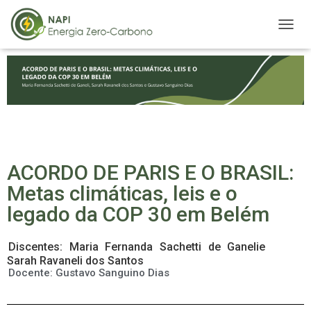
A
L
T
E
R
N
A
R
N
A
ACORDO DE PARIS E O BRASIL:
V
E
Metas climáticas, leis e o
G
A
legado da COP 30 em Belém
Ç
Ã
Discentes: Maria Fernanda Sachetti de Ganelie
O
Sarah Ravaneli dos Santos
Docente: Gustavo Sanguino Dias