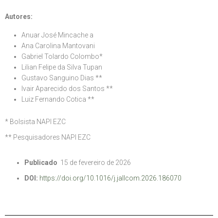
Autores:
Anuar José Mincache a
Ana Carolina Mantovani
Gabriel Tolardo Colombo*
Lilian Felipe da Silva Tupan
Gustavo Sanguino Dias **
Ivair Aparecido dos Santos **
Luiz Fernando Cotica **
* Bolsista NAPI EZC
** Pesquisadores NAPI EZC
Publicado
15 de fevereiro de 2026
DOI:
https://doi.org/10.1016/j.jallcom.2026.186070