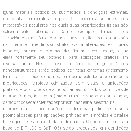
lguns materiais obtidos ou submetidos à condições extremas,
como altas temperaturas e pressões, podem assumir estados
metaestáveis peculiares nos quais suas propriedades físicas são
extremamente alteradas. Como exemplo, filmes finos
ferroelétricos/multiferroicos, nos quais a ação direta da pressão
na interface filme fino/substrato leva a alterações estruturais
ímpares, apresentam propriedades físicas intensificadas, o que
eleva fortemente seu potencial para aplicações práticas em
diversas áreas. Neste projeto, multiferroicos magnetoelétricos
nanoestruturados serão obtidos por rotas extremas (tratamento
térmico ultra rápido e criomoagem), serão estudados e terão suas
propriedades ferroicas otimizadas com vistas a aplicações
práticas. Pós e corpos cerâmicos nanoestruturados, com níveis de
microdeformação interna (micro-strain) elevados e controlados,
serãoobtidosecaracterizadosportécnicasdeanáliseestrutural,
microestrutural, espectroscópicas e ferroicas pertinentes, e suas
potencialidades para aplicações práticas em eletrônica e catálise
heterogênea serão apontadas e discutidas. Como os materiais (à
base de BiF eO3 e BaT iO3) serão produzidos em condições