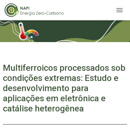
A
L
T
E
R
N
A
R
N
A
Multiferroicos processados sob
V
condições extremas: Estudo e
E
G
desenvolvimento para
A
Ç
aplicações em eletrônica e
Ã
O
catálise heterogênea