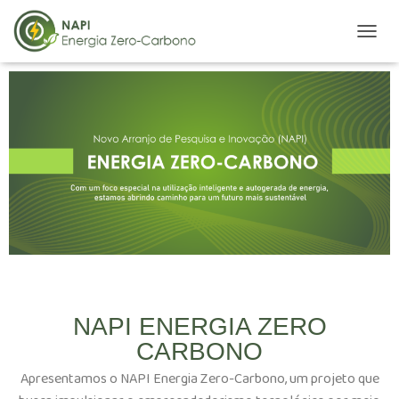
A
L
T
E
R
N
A
R
N
A
V
E
G
A
Ç
Ã
O
NAPI ENERGIA ZERO
CARBONO
Apresentamos o NAPI Energia Zero-Carbono, um projeto que