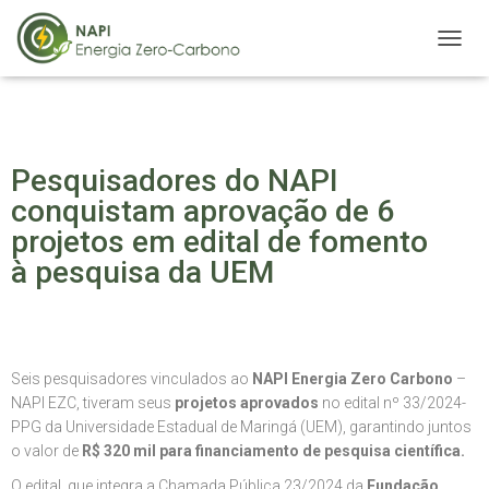
A
L
T
E
R
N
Pesquisadores do NAPI
A
R
conquistam aprovação de 6
N
projetos em edital de fomento
A
à pesquisa da UEM
V
E
G
A
Ç
Ã
Seis pesquisadores vinculados ao
NAPI Energia Zero Carbono
–
O
NAPI EZC, tiveram seus
projetos aprovados
no edital nº 33/2024-
PPG da Universidade Estadual de Maringá (UEM), garantindo juntos
o valor de
R$ 320 mil para financiamento de pesquisa científica.
O edital, que integra a Chamada Pública 23/2024 da
Fundação