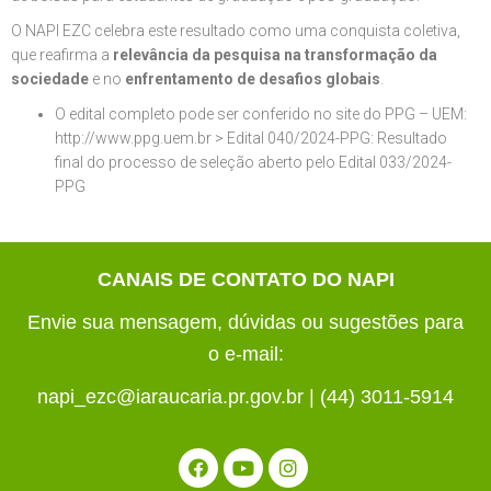
O NAPI EZC celebra este resultado como uma conquista coletiva,
que reafirma a
relevância da pesquisa na transformação da
sociedade
e no
enfrentamento de desafios globais
.
O edital completo pode ser conferido no site do PPG – UEM:
http://www.ppg.uem.br >
E
dital 040/2024-PPG: Resultado
final do processo de seleção aberto pelo Edital 033/2024-
PPG
CANAIS DE CONTATO DO NAPI
Envie sua mensagem, dúvidas ou sugestões para
o e-mail:
napi_ezc@iaraucaria.pr.gov.br | (44) 3011-5914