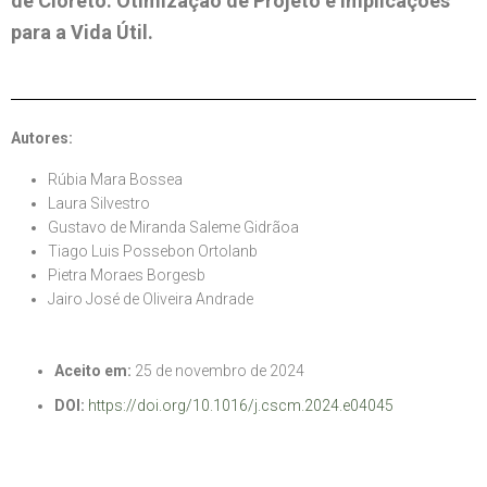
de Cloreto: Otimização de Projeto e Implicações
para a Vida Útil.
Autores:
Rúbia Mara Bossea
Laura Silvestro
Gustavo de Miranda Saleme Gidrãoa
Tiago Luis Possebon Ortolanb
Pietra Moraes Borgesb
Jairo José de Oliveira Andrade
Aceito em:
25 de novembro de 2024
DOI:
https://doi.org/10.1016/j.cscm.2024.e04045