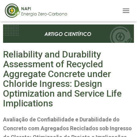
A
L
T
E
R
N
A
Reliability and Durability
R
Assessment of Recycled
N
A
Aggregate Concrete under
V
E
Chloride Ingress: Design
G
Optimization and Service Life
A
Ç
Implications
Ã
O
Avaliação de Confiabilidade e Durabilidade do
Concreto com Agregados Reciclados sob Ingresso