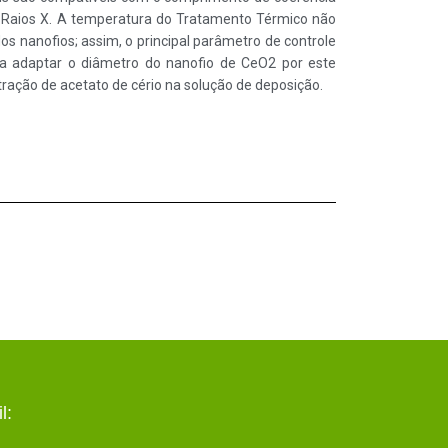
de Raios X. A temperatura do Tratamento Térmico não
s nanofios; assim, o principal parâmetro de controle
a adaptar o diâmetro do nanofio de CeO2 por este
ração de acetato de cério na solução de deposição.
l: