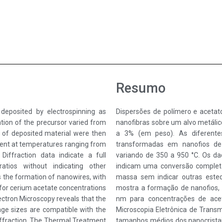
Resumo
deposited by electrospinning as
Dispersões de polímero e acetat
ation of the precursor varied from
nanofibras sobre um alvo metáli
 of deposited material were then
a 3% (em peso). As diferente
ent at temperatures ranging from
transformadas em nanofios de
ffraction data indicate a full
variando de 350 a 950 °C. Os da
atios without indicating other
indicam uma conversão completa
 the formation of nanowires, with
massa sem indicar outras esteq
 for cerium acetate concentrations
mostra a formação de nanofios, 
ctron Microscopy reveals that the
nm para concentrações de ace
age sizes are compatible with the
Microscopia Eletrônica de Transmi
iffraction. The Thermal Treatment
tamanhos médios dos nanocrista