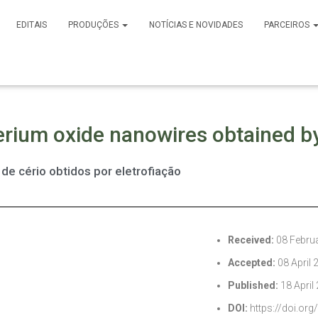
EDITAIS
PRODUÇÕES
NOTÍCIAS E NOVIDADES
PARCEIROS
cerium oxide nanowires obtained b
de cério obtidos por eletrofiação
Received:
08 Febru
Accepted:
08 April 
Published:
18 April
DOI:
https://doi.or