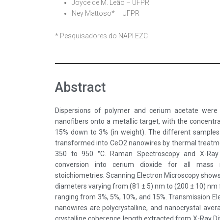
Joyce de M. Leão – UFPR
Ney Mattoso* – UFPR
* Pesquisadores do NAPI EZC
Abstract
Dispersions of polymer and cerium acetate were 
nanofibers onto a metallic target, with the concentr
15% down to 3% (in weight). The different samples
transformed into CeO2 nanowires by thermal treatm
350 to 950 °C. Raman Spectroscopy and X-Ray Di
conversion into cerium dioxide for all mass r
stoichiometries. Scanning Electron Microscopy shows
diameters varying from (81 ± 5) nm to (200 ± 10) nm
ranging from 3%, 5%, 10%, and 15%. Transmission Ele
nanowires are polycrystalline, and nanocrystal aver
crystalline coherence length extracted from X-Ray D