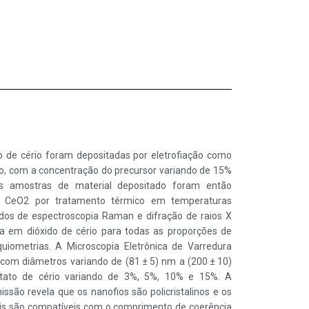
o de cério foram depositadas por eletrofiação como
co, com a concentração do precursor variando de 15%
s amostras de material depositado foram então
 CeO2 por tratamento térmico em temperaturas
dos de espectroscopia Raman e difração de raios X
 em dióxido de cério para todas as proporções de
uiometrias. A Microscopia Eletrônica de Varredura
com diâmetros variando de (81 ± 5) nm a (200 ± 10)
tato de cério variando de 3%, 5%, 10% e 15%. A
ssão revela que os nanofios são policristalinos e os
is são compatíveis com o comprimento de coerência