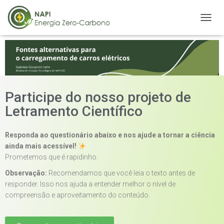
A
L
T
E
R
N
A
R
Participe do nosso projeto de
N
Letramento Científico
A
V
E
Responda ao questionário abaixo e nos ajude a tornar a ciência
G
ainda mais acessível!
A
Prometemos que é rapidinho.
Ç
Ã
Observação:
Recomendamos que você leia o texto antes de
O
responder. Isso nos ajuda a entender melhor o nível de
compreensão e aproveitamento do conteúdo.