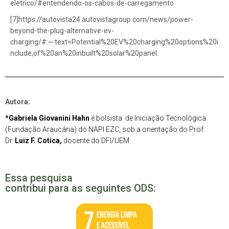
eletrico/#entendendo-os-cabos-de-carregamento
[7]https://autovista24.autovistagroup.com/news/power-
beyond-the-plug-alternative-ev-
charging/#:~:text=Potential%20EV%20charging%20options%20i
nclude,of%20an%20inbuilt%20solar%20panel.
Autora:
*
Gabriela Giovanini Hahn
é bolsista de Iniciação Tecnológica
(Fundação Araucária) do NAPI EZC, sob a orientação do Prof.
Dr.
Luiz F. Cotica
,
docente do DFI/UEM.
Essa pesquisa
contribui para as seguintes ODS: