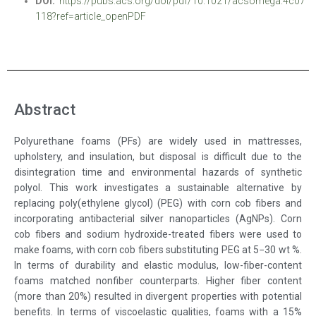
DOI:
https://pubs.acs.org/doi/pdf/10.1021/acsomega.4c07
118?ref=article_openPDF
Abstract
Polyurethane foams (PFs) are widely used in mattresses,
upholstery, and insulation, but disposal is difficult due to the
disintegration time and environmental hazards of synthetic
polyol. This work investigates a sustainable alternative by
replacing poly(ethylene glycol) (PEG) with corn cob fibers and
incorporating antibacterial silver nanoparticles (AgNPs). Corn
cob fibers and sodium hydroxide-treated fibers were used to
make foams, with corn cob fibers substituting PEG at 5−30 wt %.
In terms of durability and elastic modulus, low-fiber-content
foams matched nonfiber counterparts. Higher fiber content
(more than 20%) resulted in divergent properties with potential
benefits. In terms of viscoelastic qualities, foams with a 15%