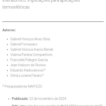
interatômico: implicações para aplicações
termoelétricas
Autores:
Gabriel Vinicius Alves Silva
Gabriel Fornazaro
Gabriel Vinicius Inacio Benati
Vianna Pereira Companhoni
Francielle Pelegrin Garcia
Jean Halison de Oliveira
Eduardo Radovanovic*
Silvia Luciana Fávaro*
* Pesquisadores NAPI EZC
Publicado
22 de novembro de 2024