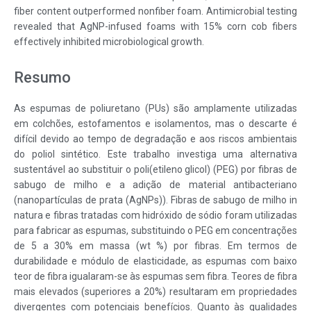
fiber content outperformed nonfiber foam. Antimicrobial testing
revealed that AgNP-infused foams with 15% corn cob fibers
effectively inhibited microbiological growth.
Resumo
As espumas de poliuretano (PUs) são amplamente utilizadas
em colchões, estofamentos e isolamentos, mas o descarte é
difícil devido ao tempo de degradação e aos riscos ambientais
do poliol sintético. Este trabalho investiga uma alternativa
sustentável ao substituir o poli(etileno glicol) (PEG) por fibras de
sabugo de milho e a adição de material antibacteriano
(nanopartículas de prata (AgNPs)). Fibras de sabugo de milho in
natura e fibras tratadas com hidróxido de sódio foram utilizadas
para fabricar as espumas, substituindo o PEG em concentrações
de 5 a 30% em massa (wt %) por fibras. Em termos de
durabilidade e módulo de elasticidade, as espumas com baixo
teor de fibra igualaram-se às espumas sem fibra. Teores de fibra
mais elevados (superiores a 20%) resultaram em propriedades
divergentes com potenciais benefícios. Quanto às qualidades