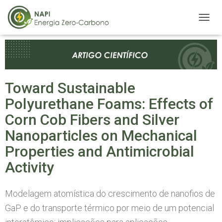
A
L
T
E
R
N
A
Toward Sustainable
R
Polyurethane Foams: Effects of
N
A
Corn Cob Fibers and Silver
V
E
Nanoparticles on Mechanical
G
Properties and Antimicrobial
A
Ç
Activity
Ã
O
Modelagem atomística do crescimento de nanofios de
GaP e do transporte térmico por meio de um potencial