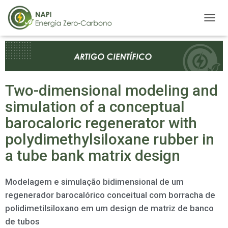
A
L
T
E
R
N
A
Two-dimensional modeling and
R
simulation of a conceptual
N
A
barocaloric regenerator with
V
E
polydimethylsiloxane rubber in
G
a tube bank matrix design
A
Ç
Ã
Modelagem e simulação bidimensional de um
O
regenerador barocalórico conceitual com borracha de
polidimetilsiloxano em um design de matriz de banco
de tubos