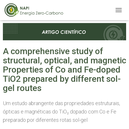
A
L
T
E
R
N
A
A comprehensive study of
R
structural, optical, and magnetic
N
A
Properties of Co and Fe-doped
V
E
TiO2 prepared by different sol-
G
gel routes
A
Ç
Ã
O
Um estudo abrangente das propriedades estruturais,
ópticas e magnéticas do TiO₂ dopado com Co e Fe
preparado por diferentes rotas sol-gel