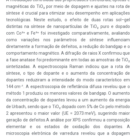
magnéticas do TiO₂ por meio de dopagem e ajustes na rota de
síntese é crucial para otimizar seu desempenho em aplicações
tecnológicas. Neste estudo, o efeito de duas rotas sol–gel
distintas na síntese de nanopartículas de TiO₂ puro e dopado
com Co²⁺ e Fe³⁺ foi investigado comparativamente, avaliando
como variações nos parâmetros de síntese influenciam
diretamente a formação de defeitos, a redução do bandgap e o
comportamento magnético.
A difração de raios X confirmou que
a fase anatase foi predominante em todas as amostras de TiO₂
sintetizadas. A espectroscopia Raman indicou que a rota de
síntese, o tipo de dopante e o aumento da concentração de
dopantes reduziram a intensidade do modo característico em
144 cm⁻¹. A espectroscopia de refletância difusa revelou que o
método 1 produziu os menores valores de bandgap. O aumento
da concentração de dopantes levou a um aumento da energia
de Urbach, sendo que o TiO₂ dopado com 5% de Co pelo método
2 apresentou o maior valor (UE = 2073 meV), sugerindo maior
geração de defeitos.
A análise por XPS confirmou a composição
elementar e os estados de oxidação dos dopantes. A
microscopia eletrônica de varredura revelou que a dopagem