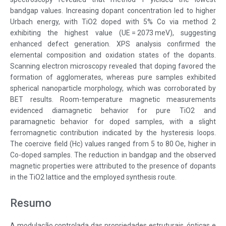
bandgap values. Increasing dopant concentration led to higher
Urbach energy, with TiO2 doped with 5% Co via method 2
exhibiting the highest value (UE = 2073 meV), suggesting
enhanced defect generation. XPS analysis confirmed the
elemental composition and oxidation states of the dopants.
Scanning electron microscopy revealed that doping favored the
formation of agglomerates, whereas pure samples exhibited
spherical nanoparticle morphology, which was corroborated by
BET results. Room-temperature magnetic measurements
evidenced diamagnetic behavior for pure TiO2 and
paramagnetic behavior for doped samples, with a slight
ferromagnetic contribution indicated by the hysteresis loops.
The coercive field (Hc) values ranged from 5 to 80 Oe, higher in
Co-doped samples. The reduction in bandgap and the observed
magnetic properties were attributed to the presence of dopants
in the TiO2 lattice and the employed synthesis route.
Resumo
A modulação controlada das propriedades estruturais, ópticas e