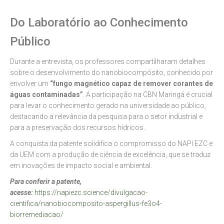
Do Laboratório ao Conhecimento
Público
Durante a entrevista, os professores compartilharam detalhes
sobre o desenvolvimento do nanobiocompósito, conhecido por
envolver um
“fungo magnético capaz de remover corantes de
águas contaminadas”
. A participação na CBN Maringá é crucial
para levar o conhecimento gerado na universidade ao público,
destacando a relevância da pesquisa para o setor industrial e
para a preservação dos recursos hídricos.
A conquista da patente solidifica o compromisso do NAPI EZC e
da UEM com a produção de ciência de excelência, que se traduz
em inovações de impacto social e ambiental.
P
ara conferir a patente,
acesse:
https://napiezc.science/divulgacao-
cientifica/nanobiocomposito-aspergillus-fe3o4-
biorremediacao/