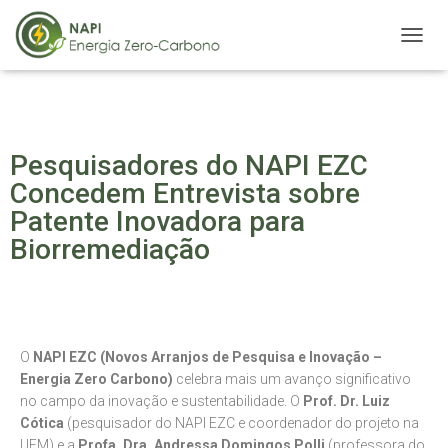
A
L
T
E
R
N
Pesquisadores do NAPI EZC
A
R
Concedem Entrevista sobre
N
Patente Inovadora para
A
Biorremediação
V
E
G
A
Ç
Ã
O
O
NAPI EZC (Novos Arranjos de Pesquisa e Inovação –
Energia Zero Carbono)
celebra mais um avanço significativo
no campo da inovação e sustentabilidade. O
Prof. Dr. Luiz
Cótica
(pesquisador do NAPI EZC e coordenador do projeto na
UEM) e a
Profa. Dra. Andressa Domingos Polli
(professora do