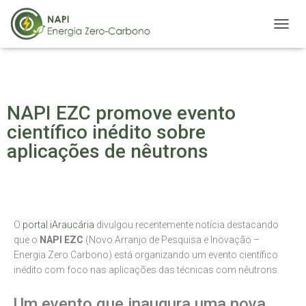
A
L
T
E
R
N
NAPI EZC promove evento
A
R
científico inédito sobre
N
aplicações de nêutrons
A
V
E
G
A
Ç
O
portal iAraucária
divulgou recentemente notícia destacando
Ã
que o
NAPI EZC
(Novo Arranjo de Pesquisa e Inovação –
O
Energia Zero Carbono) está organizando um evento científico
inédito com foco nas aplicações das técnicas com nêutrons.
Um evento que inaugura uma nova