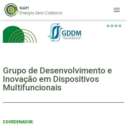
A
L
T
E
R
N
A
R
N
A
Grupo de Desenvolvimento e
V
E
Inovação em Dispositivos
G
A
Multifuncionais
Ç
Ã
O
COORDENADOR: