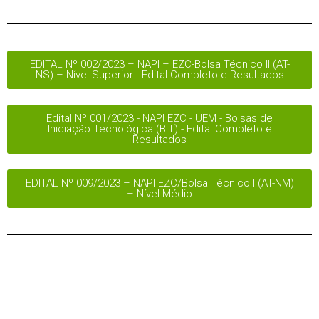
EDITAL Nº 002/2023 – NAPI – EZC-Bolsa Técnico II (AT-
NS) – Nível Superior - Edital Completo e Resultados
Edital Nº 001/2023 - NAPI EZC - UEM - Bolsas de
Iniciação Tecnológica (BIT) - Edital Completo e
Resultados
EDITAL Nº 009/2023 – NAPI EZC/Bolsa Técnico I (AT-NM)
– Nível Médio