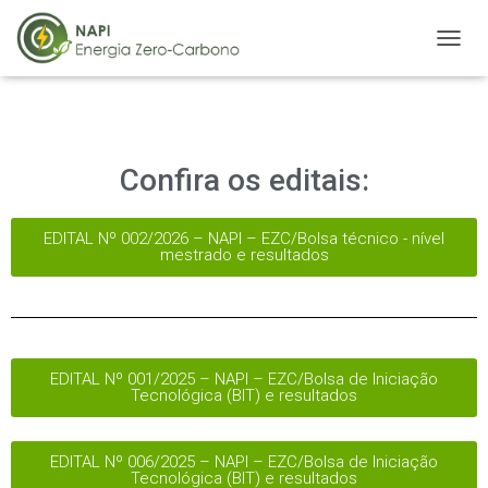
A
L
T
E
R
N
Confira os editais:
A
R
N
EDITAL Nº 002/2026 – NAPI – EZC/Bolsa técnico - nível
A
mestrado e resultados
V
E
G
A
Ç
Ã
EDITAL Nº 001/2025 – NAPI – EZC/Bolsa de Iniciação
O
Tecnológica (BIT) e resultados
EDITAL Nº 006/2025 – NAPI – EZC/Bolsa de Iniciação
Tecnológica (BIT) e resultados