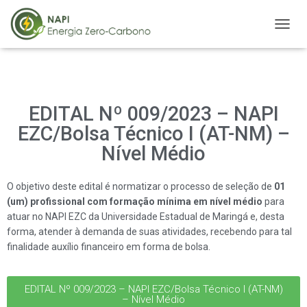
A
L
T
E
R
N
EDITAL Nº 009/2023 – NAPI
A
R
EZC/Bolsa Técnico I (AT-NM) –
N
Nível Médio
A
V
E
O objetivo deste edital é normatizar o processo de seleção de
01
G
(um) profissional com formação mínima em nível médio
para
A
atuar no NAPI EZC da Universidade Estadual de Maringá e, desta
Ç
Ã
forma, atender à demanda de suas atividades, recebendo para tal
O
finalidade auxílio financeiro em forma de bolsa.
EDITAL Nº 009/2023 – NAPI EZC/Bolsa Técnico I (AT-NM)
– Nível Médio