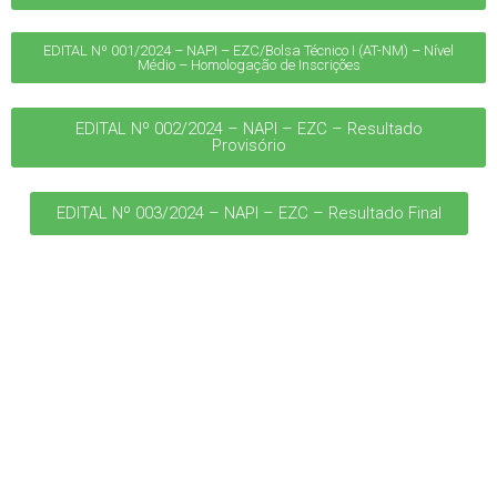
EDITAL Nº 001/2024 – NAPI – EZC/Bolsa Técnico I (AT-NM) – Nível
Médio – Homologação de Inscrições
EDITAL Nº 002/2024 – NAPI – EZC – Resultado
Provisório
EDITAL Nº 003/2024 – NAPI – EZC – Resultado Final