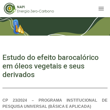
A
L
T
E
R
N
A
R
N
A
Estudo do efeito barocalórico
V
em óleos vegetais e seus
E
G
derivados
A
Ç
Ã
O
CP 23/2024 – PROGRAMA INSTITUCIONAL DE
PESQUISA UNIVERSAL (BÁSICA E APLICADA)