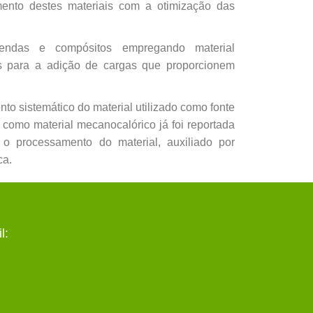
mento destes materiais com a
otimização das
lendas e compósitos empregando material
as para a adição de cargas que
proporcionem
to sistemático do material utilizado como
fonte
s
como material mecanocalórico já foi reportada
 o processamento do material, auxiliado por
ca.
l: