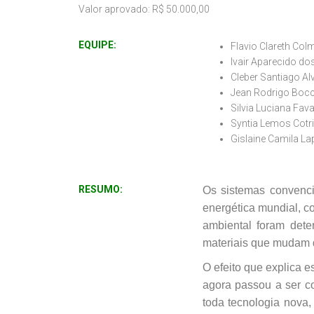
Valor aprovado: R$
50.000,00
EQUIPE:
Flavio Clareth Co
Ivair Aparecido do
Cleber Santiago Al
Jean Rodrigo Boc
Silvia Luciana Fav
Syntia Lemos Cot
Gislaine Camila Lap
RESUMO:
Os sistemas convenc
energética mundial, 
ambiental
foram dete
materiais que mudam 
O efeito que explica
agora
passou a ser c
toda tecnologia nova