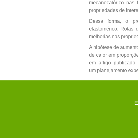
mecanocalórico
nas 
propriedades de inter
Dessa forma, o pr
elastomérico.
Rotas 
melhorias nas proprie
A hipótese de aumento
de calor em proporçõ
em artigo publicado
um
planejamento exper
E