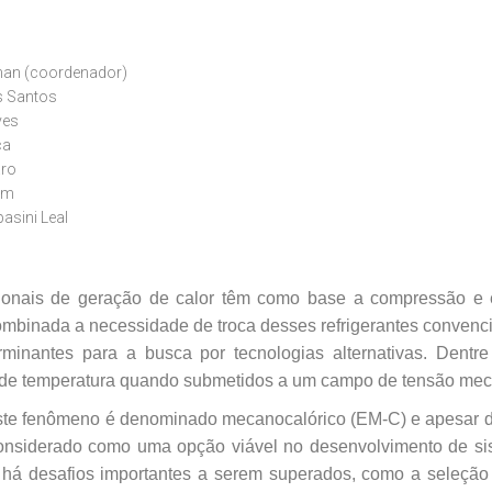
lman (coordenador)
s Santos
ves
ca
aro
rim
asini Leal
ionais de geração de calor têm como base a compressão 
combinada a necessidade de troca
desses refrigerantes convenc
rminantes para a busca por tecnologias alternativas. Dentre
de temperatura quando submetidos a um
campo de tensão mec
 este fenômeno é denominado
mecanocalórico (EM-C) e apesar d
onsiderado como uma opção viável no desenvolvimento de s
, há desafios importantes a serem
superados, como a seleção 