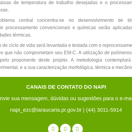
faixas de temperatura de trabalho desejadas e o processa
esse.
oblema central concentra-se no
desenvolvimento de b
de
processamento convencionais e químicas serão aplicad
dades térmicas.
 de ciclo de vida
será levantada e testada com o reprocessamen
es que não comprometam seu EM-C. A utilização de polímero
 pelo proponente deste
projeto. A metodologia contemplará
imental, e a sua caracterização morfológica, térmica e mecâni
CANAIS DE CONTATO DO NAPI
nvie sua mensagem, dúvidas ou sugestões para o e-mai
napi_ezc@iaraucaria.pr.gov.br | (44) 3011-5914